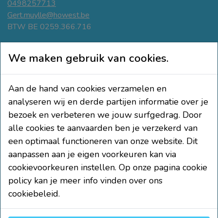
0498257713
Gert.muylle@howest.be
BTW BE 0259.366.716
Navigeer
We maken gebruik van cookies.
Bewegings- tussendoortjes
Beweegvriendelijke klas
Aan de hand van cookies verzamelen en
Actief leren
analyseren wij en derde partijen informatie over je
Educatie & participatie
bezoek en verbeteren we jouw surfgedrag. Door
Volg ons
alle cookies te aanvaarden ben je verzekerd van
een optimaal functioneren van onze website. Dit
aanpassen aan je eigen voorkeuren kan via
cookievoorkeuren instellen. Op onze pagina cookie
Wettelijk
policy kan je meer info vinden over ons
cookiebeleid.
Privacy voorwaarden
Cookie policy
Cookie-instellingen