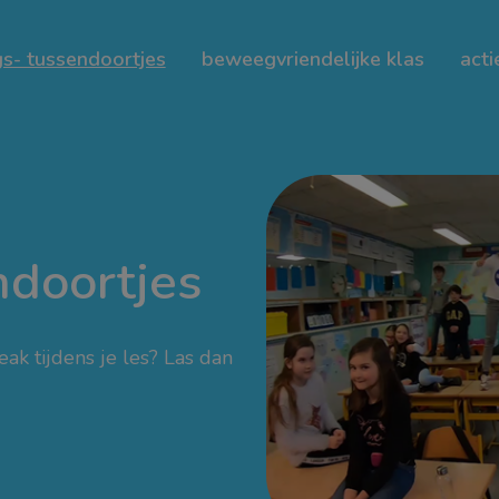
s- tussendoortjes
beweegvriendelijke klas
acti
doortjes
ak tijdens je les? Las dan