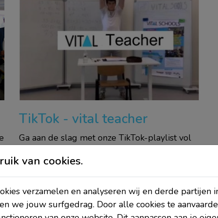
TikTok - vital teacher
e
Ga aan de slag met onze TikTok-playlist vol
korte en gevarieerde oefeningen.
uik van cookies.
TikTok - Vital Teacher
kies verzamelen en analyseren wij en derde partijen i
en we jouw surfgedrag. Door alle cookies te aanvaarde
unctioneren van onze website. Dit aanpassen aan je eig