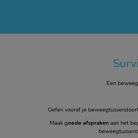
Surv
Een beweegm
Oefen vooraf je beweegtussendoortje
Maak g
oede afspraken
aan het beg
beweegtussendo