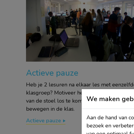
Actieve pauze
Heb je 2 lesuren na elkaar les met eenzelfd
klasgroep? Motiveer hen dan om allemaal
We maken gebr
van de stoel los te komen en even te
bewegen in de klas.
Aan de hand van coo
Actieve pauze
bezoek en verbeter
van een optimaal f