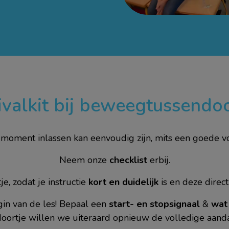
ivalkit bij beweegtussendoo
oment inlassen kan eenvoudig zijn, mits een goede vo
Neem onze
checklist
erbij.
, zodat je instructie
kort en duidelijk
is en deze direc
in van de les! Bepaal een
start- en stopsignaal
&
wat
ortje willen we uiteraard opnieuw de volledige aandac