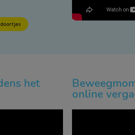
doortjes
ens het
Beweegmomen
online verg