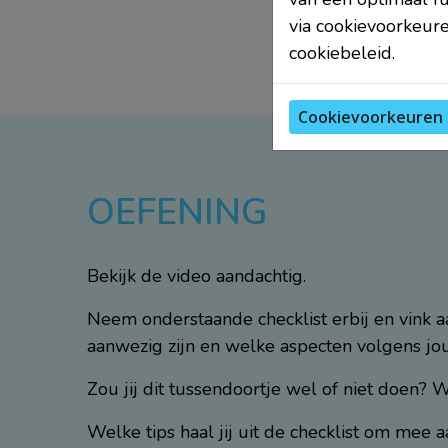
via cookievoorkeure
cookiebeleid.
Cookievoorkeuren 
OEFENING
Bekijk de video aandachtig.
Neem onderstaande checklist erbij en vink 
aanwezig zijn en welke aspecten volgens jo
Zou jij dit tussendoortje wel of niet doen? 
Welke tips haal jij uit de checklist om mee 