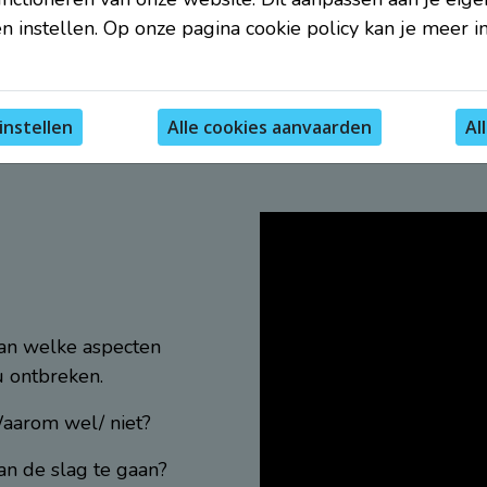
n instellen. Op onze pagina cookie policy kan je meer i
instellen
Al
aan welke aspecten
u ontbreken.
Waarom wel/ niet?
aan de slag te gaan?