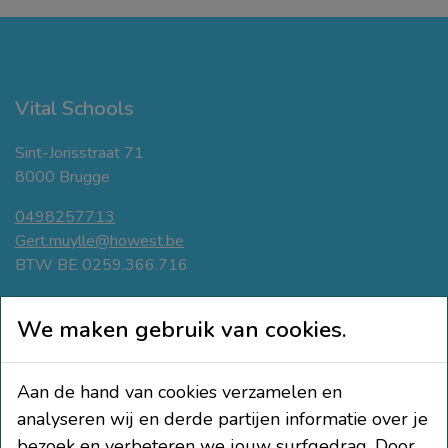
Vital Schools
Sint-Jorisstraat 71
8000 Brugge
0498257713
Gert.muylle@howest.be
BTW BE 0259.366.716
Navigeer
We maken gebruik van cookies.
Bewegings- tussendoortjes
Beweegvriendelijke klas
Aan de hand van cookies verzamelen en
Actief leren
analyseren wij en derde partijen informatie over je
Educatie & participatie
bezoek en verbeteren we jouw surfgedrag. Door