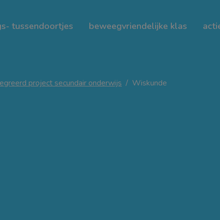
s- tussendoortjes
beweegvriendelijke klas
acti
egreerd project secundair onderwijs
Wiskunde