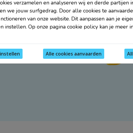
 Schrijf je
kies verzamelen en analyseren wij en derde partijen i
ef!
en we jouw surfgedrag. Door alle cookies te aanvaarde
unctioneren van onze website. Dit aanpassen aan je eig
n instellen. Op onze pagina cookie policy kan je meer i
den
.
instellen
Al