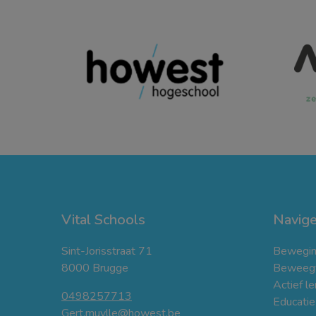
Vital Schools
Navige
Sint-Jorisstraat 71
Bewegin
8000 Brugge
Beweegvr
Actief le
0498257713
Educatie 
Gert.muylle@howest.be