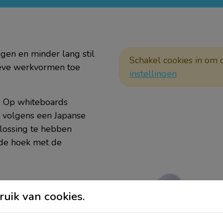
en en minder lang stil
Schakel cookies in om 
tieve werkvormen toe
instellingen
. Op whiteboards
 volgens een Japanse
lossing te hebben
 de hoek met de
uik van cookies.