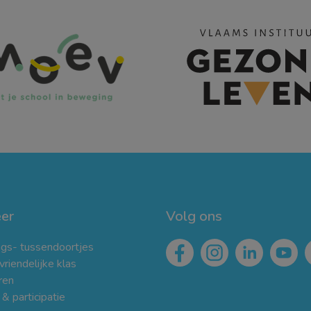
er
Volg ons
gs- tussendoortjes
iendelijke klas
ren
& participatie