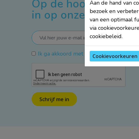
Op de hoogte blijven?
Aan de hand van coo
in op onze nieuwsbri
bezoek en verbeter
van een optimaal f
via cookievoorkeure
cookiebeleid.
Ik ga akkoord met de
privacy voorwaar
Cookievoorkeuren 