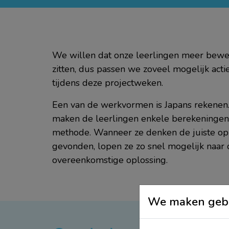
We willen dat onze leerlingen meer beweg
zitten, dus passen we zoveel mogelijk ac
tijdens deze projectweken.
Een van de werkvormen is Japans rekenen
maken de leerlingen enkele berekeningen
methode. Wanneer ze denken de juiste op
gevonden, lopen ze zo snel mogelijk naar
overeenkomstige oplossing.
We maken gebr