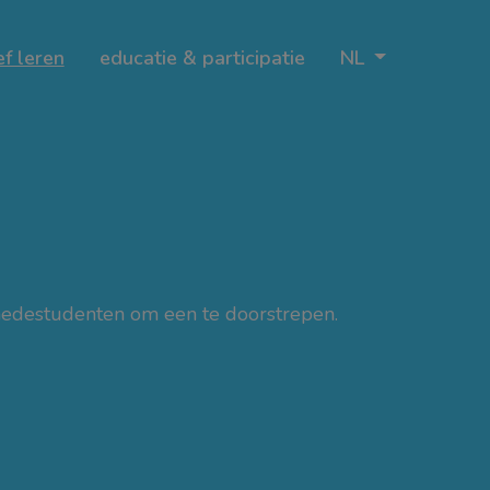
ef leren
educatie & participatie
NL
 medestudenten om een ​​te doorstrepen.