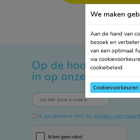
We maken gebr
Aan de hand van coo
bezoek en verbeter
van een optimaal f
via cookievoorkeure
Op de hoogte blijven?
cookiebeleid.
in op onze nieuwsbri
Cookievoorkeuren 
Ik ga akkoord met de
privacy voorwaar