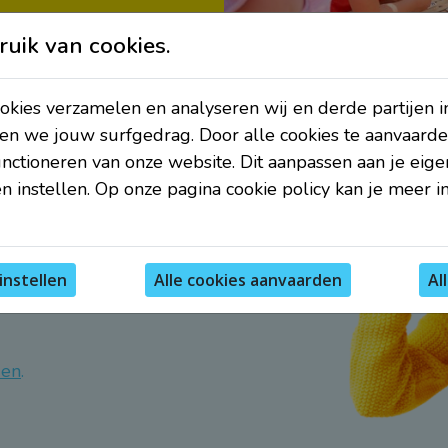
uik van cookies.
kies verzamelen en analyseren wij en derde partijen i
en we jouw surfgedrag. Door alle cookies te aanvaarde
unctioneren van onze website. Dit aanpassen aan je eig
n instellen. Op onze pagina cookie policy kan je meer i
 Schrijf je
ef!
instellen
Al
den
.